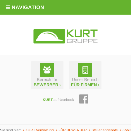
NAVIGATION
Bereich für
Unser Bereich
BEWERBER ›
FÜR FIRMEN ›
KURT
auf facebook
Sie sind hier:
KURT Verwaltung
FÜR BEWERBER
Stellen­angebote
Job 