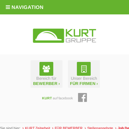
NAVIGATION
Bereich für
Unser Bereich
BEWERBER ›
FÜR FIRMEN ›
KURT
auf facebook
Sie sind hier:
KURT Zeitarbeit
FÜR BEWERBER
Stellen­­angebote
Job De