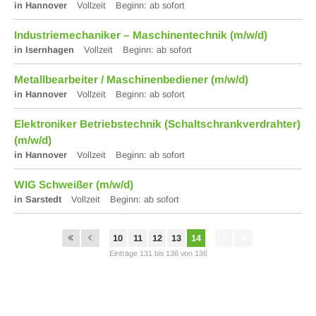
in Hannover
Vollzeit
Beginn: ab sofort
Industriemechaniker – Maschinentechnik (m/w/d)
in Isernhagen
Vollzeit
Beginn: ab sofort
Metallbearbeiter / Maschinenbediener (m/w/d)
in Hannover
Vollzeit
Beginn: ab sofort
Elektroniker Betriebstechnik (Schaltschrankverdrahter)
(m/w/d)
in Hannover
Vollzeit
Beginn: ab sofort
WIG Schweißer (m/w/d)
in Sarstedt
Vollzeit
Beginn: ab sofort
10
11
12
13
14
Einträge 131 bis 136 von 136