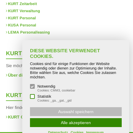
KURT Zeitarbeit
KURT Verwaltung
KURT Personal
KUSA Personal
LEMA Personalleasing
DIESE WEBSITE VERWENDET
KURT
Intern
COOKIES.
Cookies sind für einige Funktionen der Website
Sie möchten mehr über uns erfahren?
notwendig oder dienen zur Optimierung der Inhalte.
Bitte wählen Sie aus, welche Cookies Sie zulassen
Über die KURT Gruppe
möchten.
Notwendig
Cookies: CMM3, cookiebar
KURT
Social Media
Statistik
Cookies: _ga, _gat, _gid
Hier finden Sie uns auf facebook:
Auswahl speichern
KURT Gruppe
Alle akzeptieren
Datenschutz
Cookies
Impressum