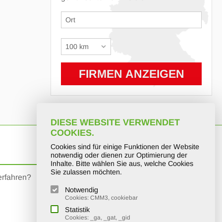
DIESE WEBSITE VERWENDET
COOKIES.
Cookies sind für einige Funktionen der Website
KURT
Social Media
notwendig oder dienen zur Optimierung der
Inhalte. Bitte wählen Sie aus, welche Cookies
Sie zulassen möchten.
erfahren?
Hier finden Sie uns auf facebook:
Notwendig
KURT Gruppe
Cookies: CMM3, cookiebar
Statistik
Cookies: _ga, _gat, _gid