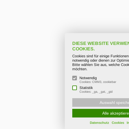
DIESE WEBSITE VERWE
COOKIES.
Cookies sind für einige Funktione
notwendig oder dienen zur Optimie
Bitte wählen Sie aus, welche Cook
möchten.
Notwendig
Cookies: CMM3, cookiebar
Statistik
Cookies: _ga, _gat, _gid
Auswahl speich
Alle akzeptier
Datenschutz
Cookies
I