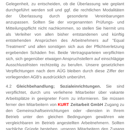
Gelegenheit, zu entscheiden, ob die Überlassung wie geplant
durchgeführt werden soll und ggf. die rechtlichen Modalitäten
der Überlassung durch gesonderte Vereinbarungen
anzupassen. Sollten Sie der vorgenannten Prüfungs- und
Mitteilungspflicht nicht nachkommen, so stellen Sie hiermit uns
als Verleiher von allen bisher entstandenen und künftig
entstehenden Ansprüchen des Arbeitnehmers auf "Equal
Treatment" und allen sonstigen sich aus der Pflichtverletzung
ergebenden Schäden frei. Beide Vertragsparteien verpflichten
sich, sich gegenüber etwaigen Anspruchstellern auf einschlägige
Ausschlussfristen rechtzeitig zu berufen. Unsere gesetzlichen
Verpflichtungen nach dem AÜG bleiben durch diese Ziffer der
vorliegenden AGB‘s ausdrücklich unberührt.
4.2
Gleichbehandlung; Sozialeinrichtungen.
Sie sind
verpflichtet, durch uns verliehene Mitarbeiter über vakante
Arbeitsplätze in geeigneter Form zu informieren. Sie müssen
ferner den Mitarbeitern von
KURT
Zeitarbeit GmbH
Zugang zu
den Gemeinschaftseinrichtungen oder -diensten in Ihrem
Betrieb unter den gleichen Bedingungen gewähren wie
vergleichbaren im Betrieb angestellten Arbeitnehmern. Sollten
sachliche Gründe bestehen, unseren Mitarbeitern den Zugang