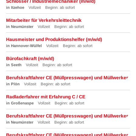
Schlosser / Industriemechaniker (m/w/d)
in Itzehoe
Vollzeit
Beginn: ab sofort
Mitarbeiter für Verkehrsleittechnik
in Neumünster
Vollzeit
Beginn: ab sofort
Hausmeister und Produktionshelfer (m/w/d)
in Hannover-Wülfel
Vollzeit
Beginn: ab sofort
Bürofachkraft (m/w/d)
in Seeth
Vollzeit
Beginn: ab sofort
Berufskraftfahrer CE (Müllpresswagen) und Müllwerker
in Plön
Vollzeit
Beginn: ab sofort
Radladerfahrer mit Erfahrung C / CE
in Großenaspe
Vollzeit
Beginn: ab sofort
Berufskraftfahrer CE (Müllpresswagen) und Müllwerker
in Neumünster
Vollzeit
Beginn: ab sofort
Berufskraftfahrer CE (Müllpresswagen) und Müllwerker